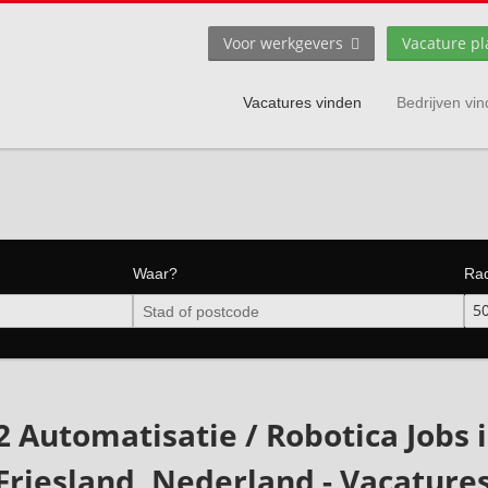
Voor werkgevers
Vacature pl
Vacatures vinden
Bedrijven vi
Waar?
Ra
5
2 Automatisatie / Robotica Jobs 
Friesland, Nederland - Vacature