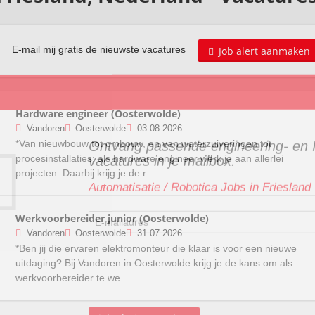
Job alert aanmaken
E-mail mij gratis de nieuwste vacatures
Ontvang passende engineering- en 
Hardware engineer (Oosterwolde)
vacatures in je mailbox.
Vandoren
Oosterwolde
03.08.2026
*Van nieuwbouw tot ombouw, en van waterzuiveringen tot
Automatisatie / Robotica Jobs in Friesland
procesinstallaties: als hardware engineer werk je aan allerlei
projecten. Daarbij krijg je de r...
Werkvoorbereider junior (Oosterwolde)
Vandoren
Oosterwolde
31.07.2026
*Ben jij die ervaren elektromonteur die klaar is voor een nieuwe
uitdaging? Bij Vandoren in Oosterwolde krijg je de kans om als
werkvoorbereider te we...
je gratis
om online te solliciteren en om alle voor jou relevante jobs via 