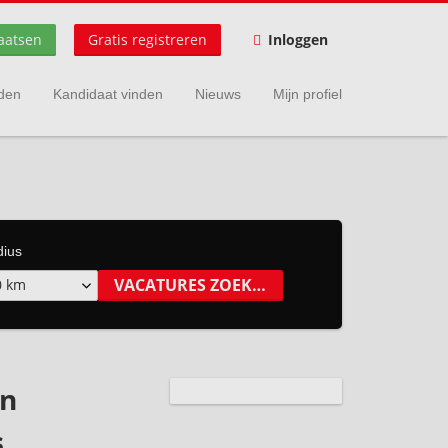
aatsen
Gratis registreren
Inloggen
nden
Kandidaat vinden
Nieuws
Mijn profiel
dius
0 km
in
s